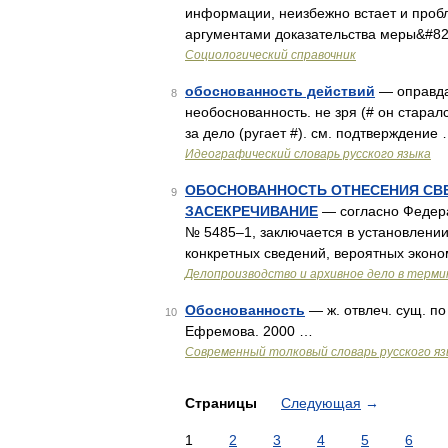
информации, неизбежно встает и проб
аргументами доказательства меры&#8
Социологический справочник
обоснованность действий
— оправдан
8
необоснованность. не зря (# он старал
за дело (ругает #). см. подтверждение
Идеографический словарь русского языка
ОБОСНОВАННОСТЬ ОТНЕСЕНИЯ СВЕ
9
ЗАСЕКРЕЧИВАНИЕ
— согласно Федера
№ 5485–1, заключается в установлении
конкретных сведений, вероятных эконо
Делопроизводство и архивное дело в терми
Обоснованность
— ж. отвлеч. сущ. п
10
Ефремова. 2000 …
Современный толковый словарь русского я
Страницы
Следующая
→
1
2
3
4
5
6