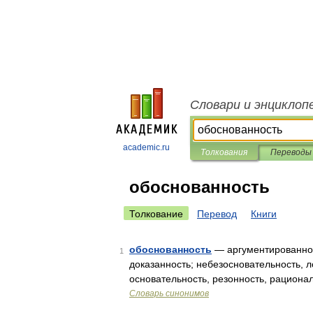
Словари и энциклоп
academic.ru
Толкования
Переводы
обоснованность
Толкование
Перевод
Книги
обоснованность
— аргументированност
1
доказанность; небезосновательность, л
основательность, резонность, рационал
Словарь синонимов