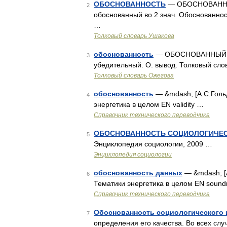
ОБОСНОВАННОСТЬ
— ОБОСНОВАННОСТЬ
2
обоснованный во 2 знач. Обоснованнос
…
Толковый словарь Ушакова
обоснованность
— ОБОСНОВАННЫЙ, ая
3
убедительный. О. вывод. Толковый сло
Толковый словарь Ожегова
обоснованность
— &mdash; [А.С.Гольд
4
энергетика в целом EN validity …
Справочник технического переводчика
ОБОСНОВАННОСТЬ СОЦИОЛОГИЧЕ
5
Энциклопедия социологии, 2009 …
Энциклопедия социологии
обоснованность данных
— &mdash; [А
6
Тематики энергетика в целом EN sound
Справочник технического переводчика
Обоснованность социологического
7
определения его качества. Во всех слу