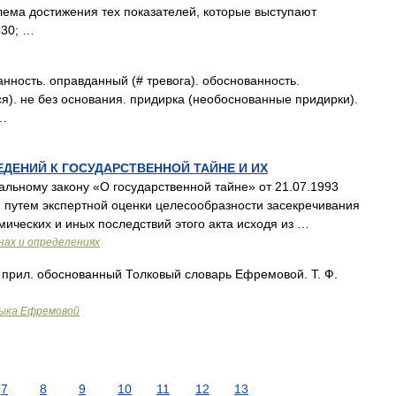
лема достижения тех показателей, которые выступают
230; …
ность. оправданный (# тревога). обоснованность.
ся). не без основания. придирка (необоснованные придирки).
 …
ДЕНИЙ К ГОСУДАРСТВЕННОЙ ТАЙНЕ И ИХ
льному закону «О государственной тайне» от 21.07.1993
 путем экспертной оценки целесообразности засекречивания
мических и иных последствий этого акта исходя из …
нах и определениях
о прил. обоснованный Толковый словарь Ефремовой. Т. Ф.
зыка Ефремовой
7
8
9
10
11
12
13