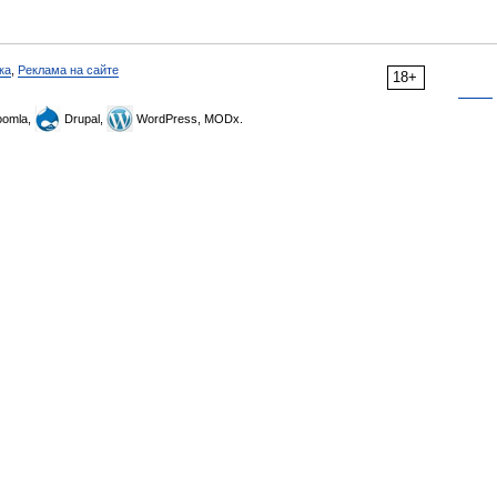
ка
,
Реклама на сайте
18+
omla,
Drupal,
WordPress, MODx.